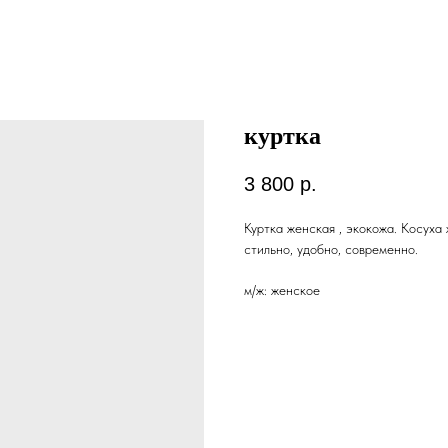
куртка
3 800
р.
Куртка женская , экокожа. Косуха
стильно, удобно, современно.
м/ж: женское