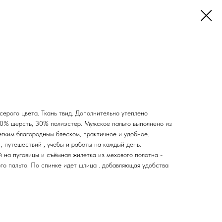
ерого цвета. Ткань твид. Дополнительно утеплено
70% шерсть, 30% полиэстер. Мужское пальто выполнено из
егким благородным блеском, практичное и удобное.
, путешествий , учебы и работы на каждый день.
й на пуговицы и съёмная жилетка из мехового полотна -
го пальто. По спинке идет шлица . добавляющая удобства