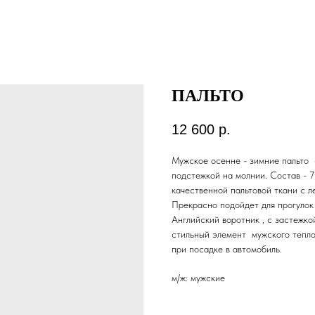
ПАЛЬТО
12 600
р.
Мужское осенне - зимние пальто с
подстежкой на молнии. Состав - 
качественной пальтовой ткани с л
Прекрасно подойдет для прогулок 
Английский воротник , с застежко
стильный элемент мужского тепло
при посадке в автомобиль.
м/ж: мужские