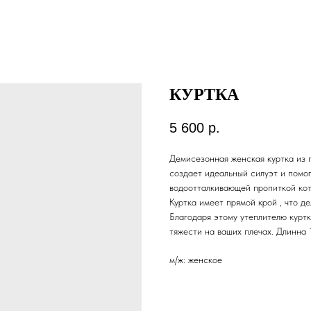
КУРТКА
5 600
р.
Демисезонная женская куртка из 
создает идеальный силуэт и помог
водоотталкивающей пропиткой кот
Куртка имеет прямой крой , что д
Благодаря этому утеплителю куртк
тяжести на ваших плечах. Длинна 
м/ж: женское