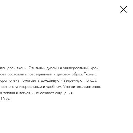
плащевой ткани. Стильный дизайн и универсальный крой
ает составлять повседневный и деловой образ. Ткань с
орая очень помогает в дождливую и ветренную погоду.
елает его универсальным и удобным. Утеплитель синтепон.
а теплая и легкая и не создает ощущения
110 см.