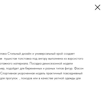
ьпака Стильный дизайн и универсальный крой создает
ая пушистая толстовка под ангору выполнена из ворсистого
икотажного материала. Посадка демисезонной модели
мер, подойдет для беременных и разных типов фигур. Фасон
. Спортивная укороченная модель практичный повседневный
для прогулок , походов или в качестве уютной одежды для