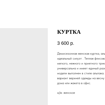
КУРТКА
3 600
р.
Демисезонная женская куртка, ал
идеальный силуэт . Теплая флисов
мягкого, нежного и приятного тр
универсальна и имеет единый раз
модели выполнен в стиле альпака
вариант верхней одежды на весну 
дома или жакета в офис.
м/ж: женское