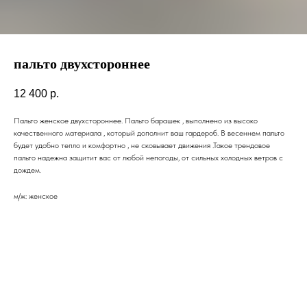
пальто двухстороннее
12 400
р.
Пальто женское двухстороннее. Пальто барашек , выполнено из высоко
качественного материала , который дополнит ваш гардероб. В весеннем пальто
будет удобно тепло и комфортно , не сковывает движения .Такое трендовое
пальто надежна защитит вас от любой непогоды, от сильных холодных ветров с
дождем.
м/ж: женское