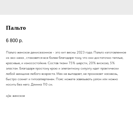
Пальто
6 800
р.
Пальто женское демисезонное - это хит весны 2023 года. Пальто изготовленное
из эко-меха , становятся все более благодаря тому, что они достаточно теплые,
красивые, и износостойкие. Состав ткани 75% шерсти, 20% вискоза, 5%
эластан. Благодаря простому крою и элегантному силуэту идет практически
любой женщине любого возраста. Мех не выпадает, не промокает насквозь,
быстро сохнет и гипоаллергенен. Пояс можете завязывать узлом или можно
носить без него. Длинна 110 см.
м/ж: женское