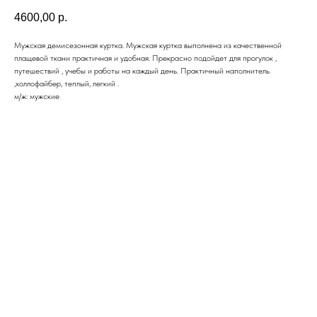
4600,00
р.
Мужская демисезонная куртка. Мужская куртка выполнена из качественной
плащевой ткани практичная и удобная. Прекрасно подойдет для прогулок ,
путешествий , учебы и работы на каждый день. Практичный наполнитель
,холлофайбер, теплый, легкий .
м/ж: мужские