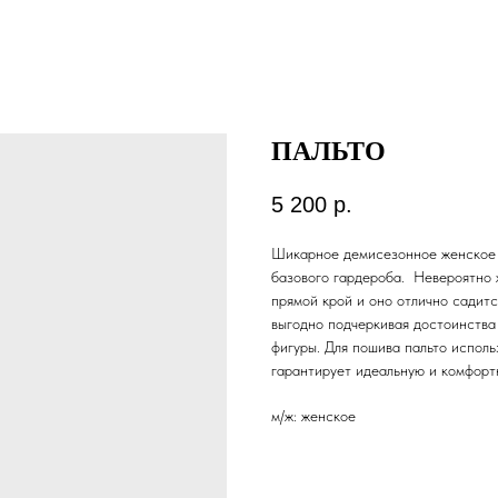
ПАЛЬТО
5 200
р.
Шикарное демисезонное женское 
базового гардероба. Невероятно ж
прямой крой и оно отлично садитс
выгодно подчеркивая достоинства
фигуры. Для пошива пальто исполь
гарантирует идеальную и комфорт
м/ж: женское