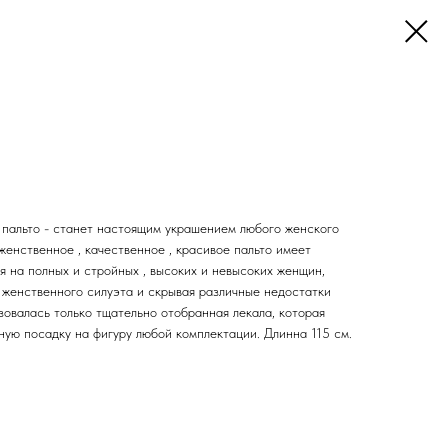
пальто - станет настоящим украшением любого женского
енственное , качественное , красивое пальто имеет
я на полных и стройных , высоких и невысоких женщин,
 женственного силуэта и скрывая различные недостатки
зовалась только тщательно отобранная лекала, которая
ную посадку на фигуру любой комплектации. Длинна 115 см.