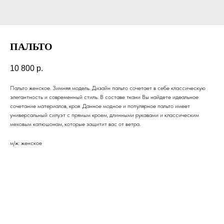
ПАЛЬТО
10 800
р.
Пальто женское. Зимняя модель. Дизайн пальто сочетает в себе классическую
элегантность и современный стиль. В составе ткани Вы найдете идеальное
сочетание материалов, кроя .Данное модное и популярное пальто имеет
универсальный силуэт с прямым кроем, длинными рукавами и классическим
меховым капюшонам, которые защитит вас от ветра.
м/ж: женское