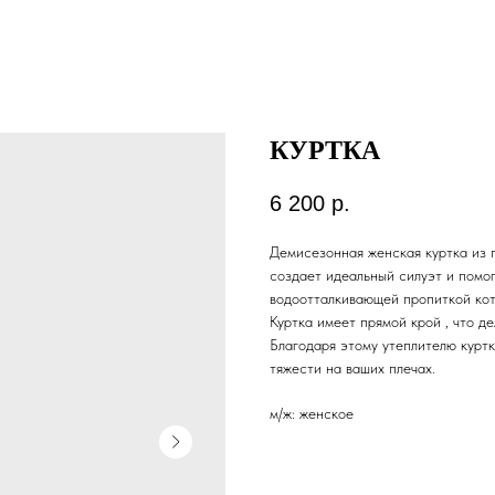
КУРТКА
6 200
р.
Демисезонная женская куртка из 
создает идеальный силуэт и помог
водоотталкивающей пропиткой кот
Куртка имеет прямой крой , что д
Благодаря этому утеплителю куртк
тяжести на ваших плечах.
м/ж: женское