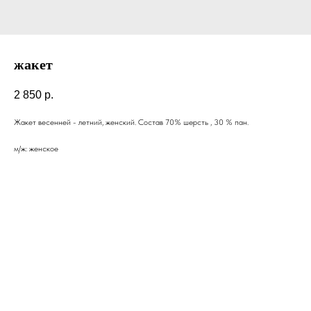
жакет
2 850
р.
Жакет весенней - летний, женский. Состав 70% шерсть , 30 % пан.
м/ж: женское