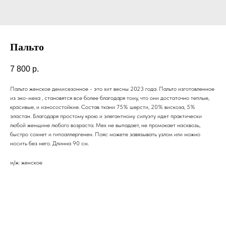
Пальто
7 800
р.
Пальто женское демисезонное - это хит весны 2023 года. Пальто изготовленное
из эко-меха , становятся все более благодаря тому, что они достаточно теплые,
красивые, и износостойкие. Состав ткани 75% шерсти, 20% вискоза, 5%
эластан. Благодаря простому крою и элегантному силуэту идет практически
любой женщине любого возраста. Мех не выпадает, не промокает насквозь,
быстро сохнет и гипоаллергенен. Пояс можете завязывать узлом или можно
носить без него. Длинна 90 см.
м/ж: женское