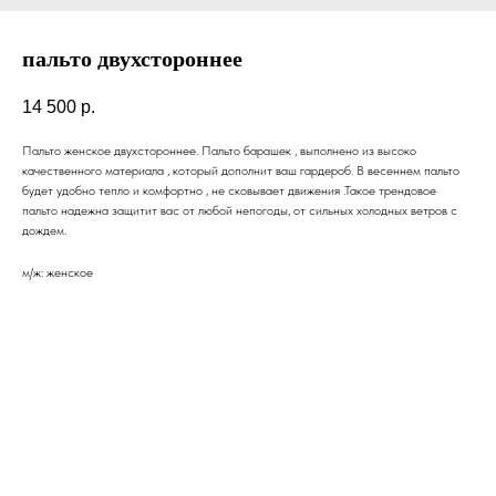
пальто двухстороннее
14 500
р.
Пальто женское двухстороннее. Пальто барашек , выполнено из высоко
качественного материала , который дополнит ваш гардероб. В весеннем пальто
будет удобно тепло и комфортно , не сковывает движения .Такое трендовое
пальто надежна защитит вас от любой непогоды, от сильных холодных ветров с
дождем.
м/ж: женское