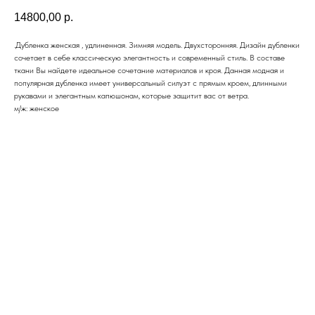
14800,00
р.
.Дубленка женская , удлиненная. Зимняя модель. Двухсторонняя. Дизайн дубленки
сочетает в себе классическую элегантность и современный стиль. В составе
ткани Вы найдете идеальное сочетание материалов и кроя. Данная модная и
популярная дубленка имеет универсальный силуэт с прямым кроем, длинными
рукавами и элегантным капюшонам, которые защитит вас от ветра.
м/ж: женское