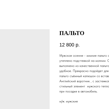
ПАЛЬТО
12 800
р.
Мужское осенне - зимние пальто 
утеплено подстежкой на молнии. 
выполнено из качественной пальто
удобное. Прекрасно подойдет для 
пальто съёмный капюшон со встав
Английский воротник , с застежко
стильный элемент мужского тепло
при посадке в автомобиль.
м/ж: мужские