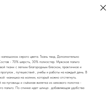
с капюшоном серого цвета. Ткань твид. Дополнительно
Состав - 70% шерсть, 30% полиэстер. Мужское пальто
вой ткани с легким благородным блеском, практичное и
прогулок , путешествий , учебы и работы на каждый день. В
кой -манишка на молнии, который можно отстегнуть.
й на пуговицы и съёмная жилетка из мехового полотна -
го пальто. По спинке идет шлица . добавляющая удобства