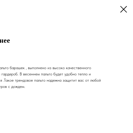
нее
альто барашек , выполнено из высоко качественного
 гардероб. В весеннем пальто будет удобно тепло и
я .Такое трендовое пальто надежна защитит вас от любой
тров с дождем.