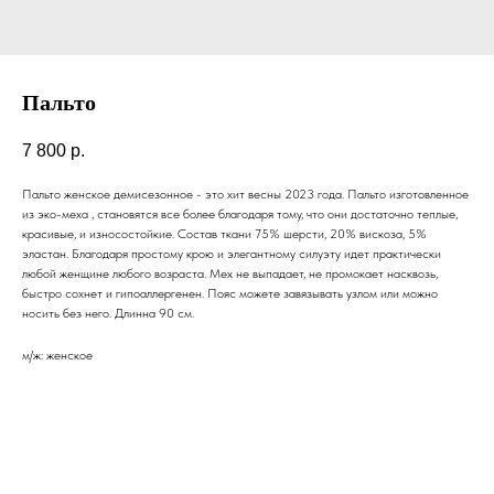
Пальто
7 800
р.
Пальто женское демисезонное - это хит весны 2023 года. Пальто изготовленное
из эко-меха , становятся все более благодаря тому, что они достаточно теплые,
красивые, и износостойкие. Состав ткани 75% шерсти, 20% вискоза, 5%
эластан. Благодаря простому крою и элегантному силуэту идет практически
любой женщине любого возраста. Мех не выпадает, не промокает насквозь,
быстро сохнет и гипоаллергенен. Пояс можете завязывать узлом или можно
носить без него. Длинна 90 см.
м/ж: женское