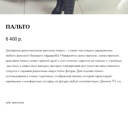
ПАЛЬТО
6 400
р.
Шикарное демисезонное женское пальто - станет настоящим украшением
любого женского базового гардероба. Невероятно женственное , качественное ,
красивое пальто имеет прямой крой и оно отлично садится на полных и стройных
, высоких и невысоких женщин, выгодно подчеркивая достоинства женственного
силуэта и скрывая различные недостатки фигуры. Для пошива пальто
использовалась только тщательно отобранная лекала, которая гарантирует
идеальную и комфортную посадку на фигуру любой комплектации. Длинна 115 см.
м/ж: женское