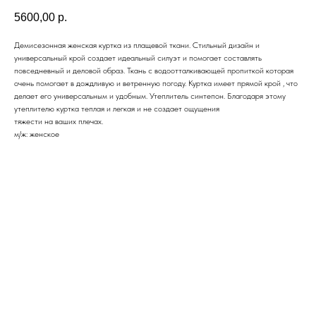
5600,00
р.
Демисезонная женская куртка из плащевой ткани. Стильный дизайн и
универсальный крой создает идеальный силуэт и помогает составлять
повседневный и деловой образ. Ткань с водоотталкивающей пропиткой которая
очень помогает в дождливую и ветренную погоду. Куртка имеет прямой крой , что
делает его универсальным и удобным. Утеплитель синтепон. Благодаря этому
утеплителю куртка теплая и легкая и не создает ощущения
тяжести на ваших плечах.
м/ж: женское