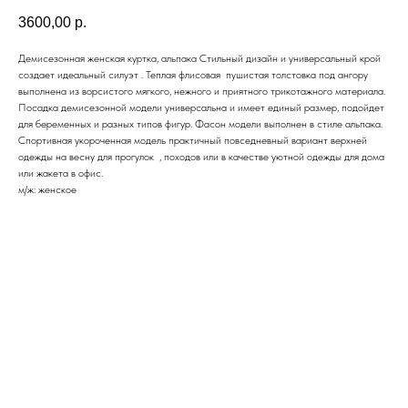
3600,00
р.
Демисезонная женская куртка, альпака Стильный дизайн и универсальный крой
создает идеальный силуэт . Теплая флисовая пушистая толстовка под ангору
выполнена из ворсистого мягкого, нежного и приятного трикотажного материала.
Посадка демисезонной модели универсальна и имеет единый размер, подойдет
для беременных и разных типов фигур. Фасон модели выполнен в стиле альпака.
Спортивная укороченная модель практичный повседневный вариант верхней
одежды на весну для прогулок , походов или в качестве уютной одежды для дома
или жакета в офис.
м/ж: женское