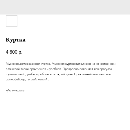
Куртка
4 600
р.
Мужская демисезонная куртка. Мужская куртка выполнена из качественной
плащевой ткани практичная и удобная. Прекрасно подойдет для прогулок ,
путешествий , учебы и работы на каждый день. Практичный наполнитель
,холлофайбер, теплый, легкий .
м/ж: мужские