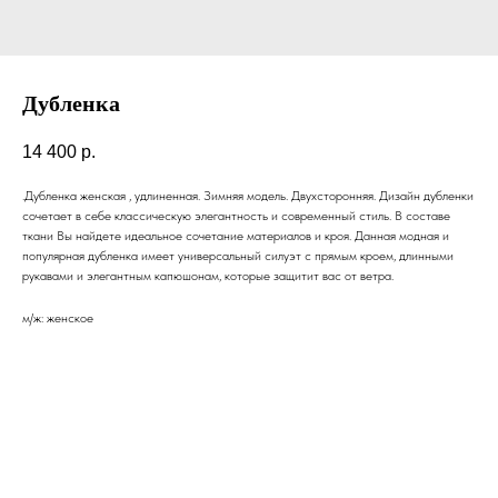
Дубленка
14 400
р.
.Дубленка женская , удлиненная. Зимняя модель. Двухсторонняя. Дизайн дубленки
сочетает в себе классическую элегантность и современный стиль. В составе
ткани Вы найдете идеальное сочетание материалов и кроя. Данная модная и
популярная дубленка имеет универсальный силуэт с прямым кроем, длинными
рукавами и элегантным капюшонам, которые защитит вас от ветра.
м/ж: женское