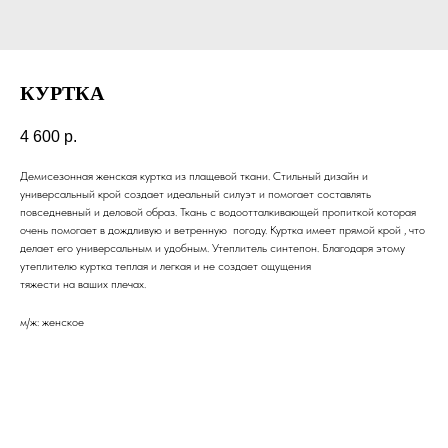
КУРТКА
4 600
р.
Демисезонная женская куртка из плащевой ткани. Стильный дизайн и
универсальный крой создает идеальный силуэт и помогает составлять
повседневный и деловой образ. Ткань с водоотталкивающей пропиткой которая
очень помогает в дождливую и ветренную погоду. Куртка имеет прямой крой , что
делает его универсальным и удобным. Утеплитель синтепон. Благодаря этому
утеплителю куртка теплая и легкая и не создает ощущения
тяжести на ваших плечах.
м/ж: женское